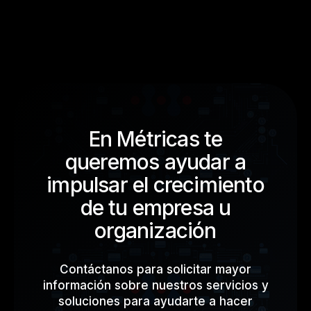
alternativas como open banking?
En Métricas te
queremos ayudar a
impulsar el crecimiento
de tu empresa u
organización
Contáctanos para solicitar mayor
información sobre nuestros servicios y
soluciones para ayudarte a hacer